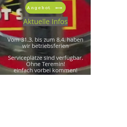
Angebot
Aktuelle Infos
Vom 31.3. bis zum 8.4. haben
wir betriebsferien
Serviceplätze sind verfügbar.
Ohne Teremin!
einfach vorbei kommen!
©2022 by Vintage Velo Service Bern
Impressum
I
AGB